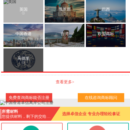
英国
俄罗斯
巴西
中国香港
台湾
欧盟商标
马德里
查看更多>
免费查询商标能否注册
在线咨询商标顾问
所需材料
选择卓信企业 专业办理轻松拿证
您提供材料，剩下的交给我
们